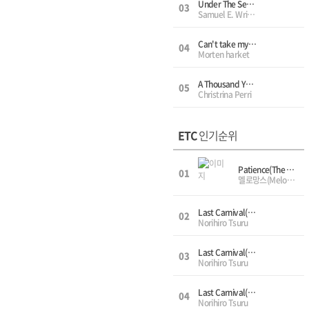
Under The Sea(인어공주 OST, The Little Mermaid 디즈니OST(DIsney OST)) - String Orchestra(Vn, Vn, Va, Vc, Db), 현악오케스트라(바이올린1,2,비올라,첼로,더블베이스)
03
Samuel E. Wright
Can't take my eyes off you - String Orchestra(Vn, Vn, Va, Vc ,Db), 현악오케스트라(바이올린1,2,비올라,첼로,더블베이스)
04
Morten harket
A Thousand Years (Twilight Breaking Dawn OST, 트와일라잇 브레이킹던 OST) - Trio(Vn,Vc,Pf), 3중주(바이올린,첼로,피아노)
05
Christrina Perri
ETC
인기순위
Patience(The Fairy Tale) - Piano Solo
01
멜로망스(MeloMance)
Last Carnival(라스트 카니발) - Trio(Vn,Vc,Pf), 3중주(바이올린,첼로,피아노)
02
Norihiro Tsuru
Last Carnival(라스트 카니발) - Quartet(Fl,Vn,Vc,Pf), 4중주(플룻,바이올린,첼로,피아노)
03
Norihiro Tsuru
Last Carnival(라스트 카니발) - Solo(Vn,Pf), 솔로(바이올린,피아노)
04
Norihiro Tsuru