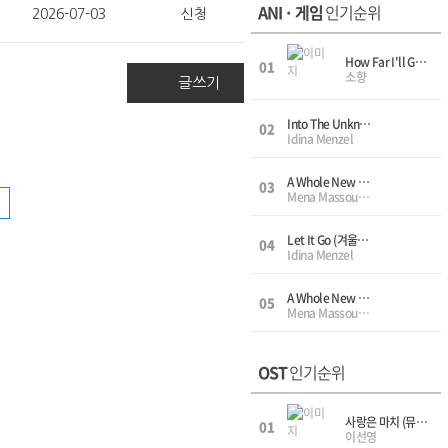
ANI · 게임
인기순위
2026-07-03
신청
How Far I'll Go(언젠가 떠날거야 - 모아나 OST, 디즈니OST(Disney OST)) - Women's 3Chorus (여성3부합창 - 소프라노,메조소프라노,알토)
01
소향
글쓰기
Into The Unknown(숨겨진 세상), (겨울왕국2 OST(Frozen 2), 디즈니OST(Disney OST)) - Solo(Vocal,Pf) 솔로(보컬,피아노)
02
Idina Menzel
A Whole New World (Aladdin OST 알라딘 OST, 디즈니OST(Disney OST)) - Solo(Vn,Pf), 솔로(바이올린,피아노)
03
Mena Massoud, Naomi Scott
Let It Go (겨울왕국 OST) - Trio(Vn,Vc,Pf), 3중주(바이올린,첼로,피아노)
04
Idina Menzel
A Whole New World (Aladdin OST 알라딘 OST, 디즈니OST(Disney OST)) - Trio(Vn,Vc,Pf), 3중주(바이올린,첼로,피아노)
05
Mena Massoud, Naomi Scott
OST
인기순위
사랑은 마치 (뮤지컬 - Solo(Vocal,Piano), 솔로(보컬,피아노)
01
이선영