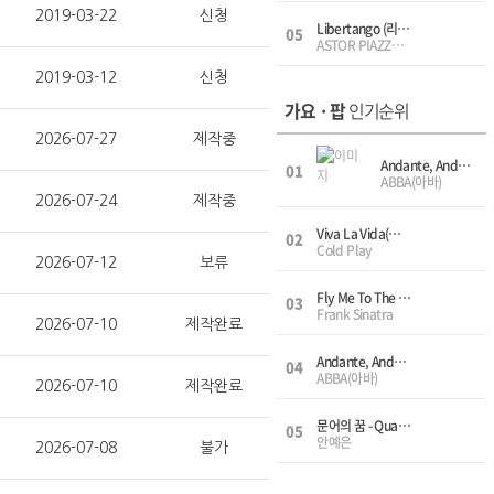
2019-03-22
신청
Libertango (리베르 탱고) - Solo(Vn,Pf), 솔로(바이올린,피아노)
05
ASTOR PIAZZOLLA(아스토르 피아졸라)
2019-03-12
신청
가요 · 팝
인기순위
2026-07-27
제작중
Andante, Andante(안단테) - Solo(Vn,Vc,Pf)
01
ABBA(아바)
2026-07-24
제작중
Viva La Vida(비바라비다) - Quartet(Vn,Vn,Va,Vc), 현악4중주(바이올린 1,2, 비올라, 첼로)
02
Cold Play
2026-07-12
보류
Fly Me To The Moon - Trio(Vn,Vc,Pf), 3중주(바이올린,첼로,피아노)
03
Frank Sinatra
2026-07-10
제작완료
Andante, Andante(안단테) - Solo(Vn,Pf)
04
ABBA(아바)
2026-07-10
제작완료
문어의 꿈 - Quartet(Vn,Vn,Va,Vc), 현악4중주(바이올린1,2,비올라,첼로)
05
안예은
2026-07-08
불가