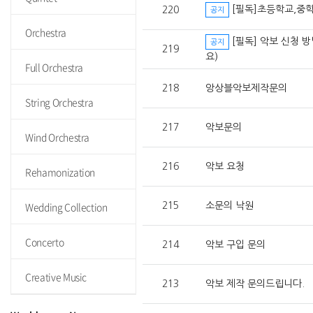
[필독]초등학교,중
220
공지
Orchestra
[필독] 악보 신청 
공지
219
요)
Full Orchestra
218
앙상블악보제작문의
String Orchestra
217
악보문의
Wind Orchestra
216
악보 요청
Rehamonization
Wedding Collection
215
소문의 낙원
Concerto
214
악보 구입 문의
Creative Music
213
악보 제작 문의드립니다.