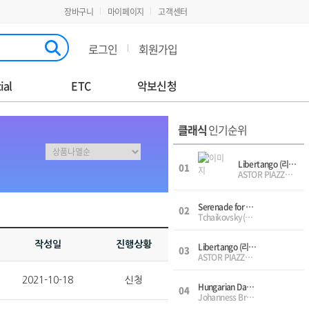
장바구니
마이페이지
고객센터
로그인
회원가입
ial
ETC
악보신청
클래식
인기순위
Libertango (리베르 탱고) - Trio(Vn,Vc,Pf), 3중주(바이올린,첼로,피아노)
01
ASTOR PIAZZOLLA(아스토르 피아졸라)
Serenade for Strings OP.48 II Waltz(왈츠) - String Orchestra(Vn, Vn, Va, Vc, Db)
02
Tchaikovsky(차이코프스키)
작성일
진행상황
Libertango (리베르 탱고) - Solo(Vc,Pf), 솔로(첼로,피아노)
03
ASTOR PIAZZOLLA(아스토르 피아졸라)
2021-10-18
신청
Hungarian Dance No.5(헝가리 무곡 5번) - Solo(Vn,Pf), 솔로(바이올린,피아노)
04
Johanness Brahms(요하네스 브람스)