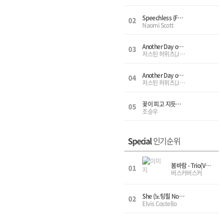
Speechless (Full) (Aladdin OST 알라딘 OST, 디즈니OST(Disney OST)) - Solo(Vn,Pf), 솔로(바이올린,피아노)
02
Naomi Scott
Another Day of Sun(라라랜드 OST) - Trio(Vn,Vc,Pf)
03
저스틴 허위츠(Justin Hurwitz)
Another Day of Sun(라라랜드 OST) - Quartet(Vn,Vn,Va,Vc)
04
저스틴 허위츠(Justin Hurwitz)
꽃이 피고 지듯이 (사도 OST) - Solo(Vn,Pf), 솔로(바이올린,피아노)
05
조승우
Special
인기순위
봄바람 - Trio(Vn,Vc,Pf), 3중주(바이올린,첼로,피아노)
01
버스커버스커
She (노팅힐 Notting Hill - OST) - Trio(Vn,Vc,Pf), 3중주(바이올린,첼로,피아노), 웨딩컬렉션(신부입장)
02
Elvis Costello