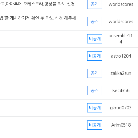
학교,아마추어 오케스트라,앙상블 악보 신청
공개
worldscores
방법(글 게시하기전 확인 후 악보 신청 해주세
공개
worldscores
ansemble11
비공개
4
비공개
astro1204
공개
zakka2sun
공개
Kec4356
비공개
gkrud0703
비공개
Arim0518