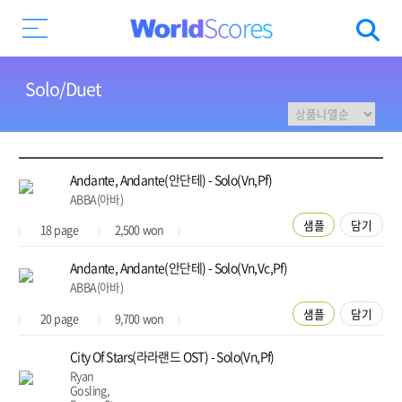
Solo/Duet
Andante, Andante(안단테) - Solo(Vn,Pf)
ABBA(아바)
샘플
담기
18
page
2,500
won
Andante, Andante(안단테) - Solo(Vn,Vc,Pf)
ABBA(아바)
샘플
담기
20
page
9,700
won
City Of Stars(라라랜드 OST) - Solo(Vn,Pf)
Ryan
Gosling,