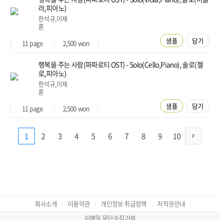
라,피아노)
한석규,이제
훈
샘플
담기
11
page
2,500
won
행복을 주는 사람(파파로티 OST) - Solo(Cello,Piano), 솔로(첼
로,피아노)
한석규,이제
훈
샘플
담기
11
page
2,500
won
1
2
3
4
5
6
7
8
9
10
회사소개
이용약관
개인정보 취급정책
저작권안내
이메일 무단수집거부