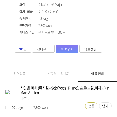
조성
D Major -> G Major
작사·작곡
이선영 / 이선영
총 페이지
10 Page
판매가격
7,800won
서비스 기간
구매일로 부터 180일
바로구매
찜
장바구니
악보샘플
관련상품
샘플 악보 및 음원
이용 안내
사랑은 마치 (뮤지컬 - Solo(Vocal,Piano), 솔로(보컬,피아노) in
Man Version
이선영
샘플
담기
10
page
7,800
won