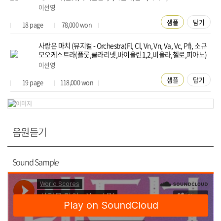
이선영
샘플
담기
18
page
78,000
won
사랑은 마치 (뮤지컬 - Orchestra(Fl, Cl, Vn, Vn, Va, Vc, Pf), 소규
모오케스트라(플룻,클라리넷,바이올린1,2,비올라,첼로,피아노)
이선영
샘플
담기
19
page
118,000
won
음원듣기
Sound Sample