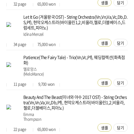
샘플
담기
32
page
65,000
won
Let It Go (겨울왕국 OST) - String Orchestra(Vn,Vn,Va,Vc,Db,D.
S,Pf), 현악오케스트라(바이올린1,2,비올라,첼로,더블베이스,드
럼세트,피아노)
Idina Menzel
샘플
담기
34
page
75,000
won
Patience(The Fairy Tale) - Trio(Vn,Vc,Pf), 웨딩컬렉션(화촉점
화)
멜로망스
(MeloMance)
샘플
담기
11
page
9,700
won
Beauty And The Beast(미녀와 야수 2017 OST) - String Orches
tra(Vn,Vn,Va,Vc,Db,Pf), 현악오케스트라(바이올린1,2,비올라,
첼로,더블베이스,피아노)
Emma
Thompson
샘플
담기
22
page
65,000
won