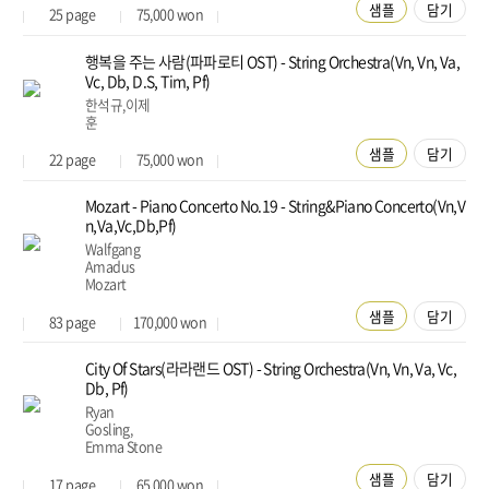
샘플
담기
25
page
75,000
won
행복을 주는 사람(파파로티 OST) - String Orchestra(Vn, Vn, Va,
Vc, Db, D.S, Tim, Pf)
한석규,이제
훈
샘플
담기
22
page
75,000
won
Mozart - Piano Concerto No.19 - String&Piano Concerto(Vn,V
n,Va,Vc,Db,Pf)
Walfgang
Amadus
Mozart
샘플
담기
83
page
170,000
won
City Of Stars(라라랜드 OST) - String Orchestra(Vn, Vn, Va, Vc,
Db, Pf)
Ryan
Gosling,
Emma Stone
샘플
담기
17
page
65,000
won