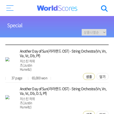
Special
Another Day of Sun(라라랜드 OST) - String Orchestra(Vn, Vn,
Va, Vc, Db, Pf)
저스틴 허위
츠(Justin
Hurwitz)
샘플
담기
37
page
65,000
won
Another Day of Sun(라라랜드 OST) - String Orchestra(Vn, Vn,
Va, Vc, Db, D.S, Pf)
저스틴 허위
츠(Justin
Hurwitz)