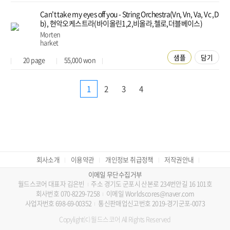
Can't take my eyes off you - String Orchestra(Vn, Vn, Va, Vc ,D
b), 현악오케스트라(바이올린1,2,비올라,첼로,더블베이스)
Morten
harket
샘플
담기
20
page
55,000
won
1
2
3
4
회사소개
이용약관
개인정보 취급정책
저작권안내
이메일 무단수집거부
월드스코어 대표자 김은빈
주소 경기도 군포시 산본로 234번안길 16 101호
회사번호 070-8229-7258
이메일 Worldscores@naver.com
사업자번호 698-69-00352
통신판매업신고번호 2019-경기군포-0073
Copylight⒞ 월드스코어 All Rights Reserved